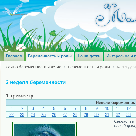
Главная
Беременность и роды
Наши детки
Интересное и 
Сайт о беременности и детях
Беременность и роды
Календар
2 неделя беременности
1 триместр
Недели беременнос
1
2
3
4
5
6
7
8
9
10
11
12
22
23
24
25
26
27
28
29
30
31
32
33
Сейчас вы
новый цикл