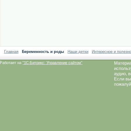
Главная
Беременность и роды
Наши детки
Интересное и полезн
Работает на
"1C-Битрикс: Управление сайтом"
Материа
использ
аудио, 
Если вы
пожалуй