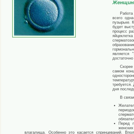
Женщин
Работа
всего одна
пузырьке. 
будет выст
процесс ра
яйцеклетка
сперматоз
образован
гормональ
является 
достаточно 
Скорее
самом кон
односторо
температур
требуется. 
дня послед
В связи
Желате
период
сперма
обязате
Перед п
женских
влагалища. Особенно это касается спринцеваний. Впол