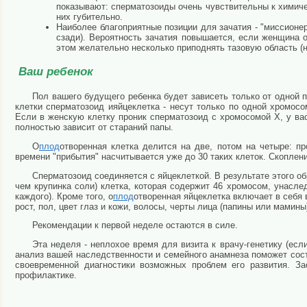
показывают: сперматозоиды очень чувствительны к химиче
них губительно.
Наиболее благоприятные позиции для зачатия - "миссионе
сзади). Вероятность зачатия повышается, если женщина 
этом желательно несколько приподнять тазовую область (
Ваш ребенок
Пол вашего будущего ребенка будет зависеть только от одной
клетки сперматозоид ияйцеклетка - несут только по одной хромосо
Если в женскую клетку проник сперматозоид с хромосомой X, у вас
полностью зависит от стараний папы.
О
плод
отворенная клетка делится на две, потом на четыре: п
времени "прибытия" насчитывается уже до 30 таких клеток. Скоплени
Сперматозоид соединяется с яйцеклеткой. В результате этого
об
чем крупинка соли) клетка, которая содержит 46 хромосом, унасле
каждого). Кроме того, о
плод
отворенная яйцеклетка включает в себя 
рост, пол, цвет глаз и кожи, волосы, черты лица (папины или мамины
Рекомендации к первой неделе остаются в силе.
Эта неделя - неплохое время для визита к врачу-генетику (ес
анализ вашей наследственности и семейного анамнеза поможет сос
своевременной диагностики возможных проблем его развития. За
профилактике.