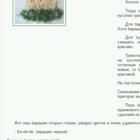
Хотите
Тогда
кусочки тр
Для бар
Хотя бараш
Для тр
смешать н
красиво.
Трикот
на кусоч
отличные 
новые, то 
красивой.
На листочк
Смазываем 
пригорок з
Пока б
оранжевого
сделаем из
Вот наш барашек открыл глазки, увидел цветок и очень удивился
- Бе-бе-бе, барашек черный,