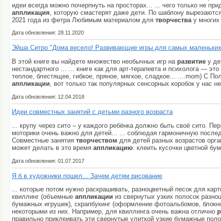
идеи всегда можно почерпнуть на просторах... ... чего только не п
аппликация
, которую смастерят даже дети. По шаблону вырезаются 
2021 года из фетра Любимым материалом для
творчества
у многих 
Дата обновления: 28.11.2020
Эйша Ситро "Дома весело! Развивающие игры для самых маленьких
В этой книге вы найдете множество необычных игр на
развитие
у де
нестандартного ... ... книге как для арт-терапевта и психолога — э
теплое, блестящее, гибкое, пряное, мягкое, сладкое... ....mom) С П
аппликации
, вот только так популярных сенсорных коробок у нас не
Дата обновления: 12.04.2018
Идеи совместных занятий с детьми разного возраста
... крупу через сито – у каждого ребёнка должно быть своё сито. Пе
моторики очень важно для детей... ... соблюдая гармоничную после
Совместные занятия
творчеством
для детей разных возрастов орган
может делать в это время
аппликацию
: клеить кусочки цветной бум
Дата обновления: 01.07.2017
Я б в художники пошел... Зачем детям рисование
... которые потом нужно раскрашивать, разноцветный песок для кар
квиллинг (объемные
аппликации
из свернутых узких полосок разноц
бумажных игрушек), скрапбукинг (оформление фотоальбомов, блокно
некоторыми из них. Например, для квиллинга очень важна отлично
р
правильно приклеивать эти свернутые улиткой узкие бумажные поло