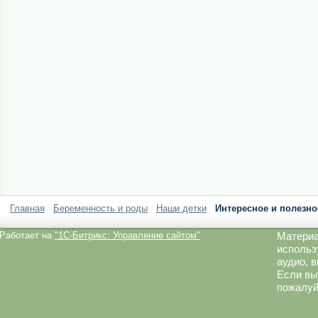
Главная
Беременность и роды
Наши детки
Интересное и полезно
Работает на
"1C-Битрикс: Управление сайтом"
Материа
использ
аудио, 
Если вы
пожалуй