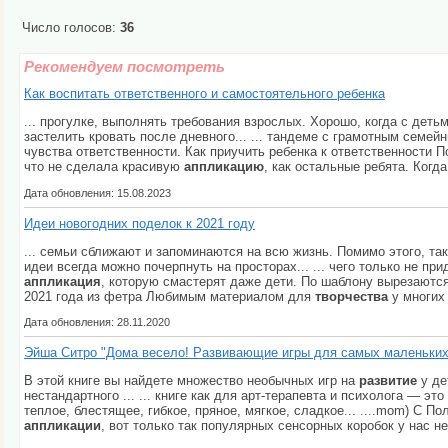
Число голосов:
36
Рекомендуем посмотреть
Как воспитать ответственного и самостоятельного ребенка
... прогулке, выполнять требования взрослых. Хорошо, когда с дет
застелить кровать после дневного... ... тандеме с грамотным семе
чувства ответственности. Как приучить ребенка к ответственности П
что не сделала красивую
аппликацию
, как остальные ребята. Когд
Дата обновления: 15.08.2023
Идеи новогодних поделок к 2021 году
... семьи сближают и запоминаются на всю жизнь. Помимо этого, та
идеи всегда можно почерпнуть на просторах... ... чего только не п
аппликация
, которую смастерят даже дети. По шаблону вырезаются 
2021 года из фетра Любимым материалом для
творчества
у многих 
Дата обновления: 28.11.2020
Эйша Ситро "Дома весело! Развивающие игры для самых маленьких
В этой книге вы найдете множество необычных игр на
развитие
у де
нестандартного ... ... книге как для арт-терапевта и психолога — э
теплое, блестящее, гибкое, пряное, мягкое, сладкое... ....mom) С П
аппликации
, вот только так популярных сенсорных коробок у нас не