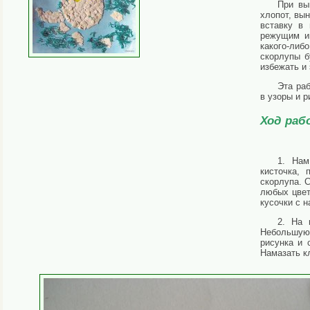
При вы
хлопот, вы
вставку в
режущим ин
какого-либ
скорлупы б
избежать и 
Эта раб
в узоры и р
Ход раб
1. Нам
кисточка, 
скорлупа. 
любых цвет
кусочки с 
2. На 
Небольшую 
рисунка и 
Намазать к