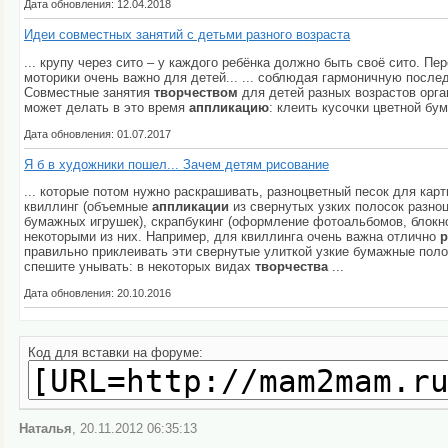
Дата обновления: 12.04.2018
Идеи совместных занятий с детьми разного возраста
... крупу через сито – у каждого ребёнка должно быть своё сито. Пе
моторики очень важно для детей... ... соблюдая гармоничную после
Совместные занятия
творчеством
для детей разных возрастов орган
может делать в это время
аппликацию
: клеить кусочки цветной бум
Дата обновления: 01.07.2017
Я б в художники пошел... Зачем детям рисование
... которые потом нужно раскрашивать, разноцветный песок для кар
квиллинг (объемные
аппликации
из свернутых узких полосок разноц
бумажных игрушек), скрапбукинг (оформление фотоальбомов, блокно
некоторыми из них. Например, для квиллинга очень важна отлично
р
правильно приклеивать эти свернутые улиткой узкие бумажные поло
спешите унывать: в некоторых видах
творчества
...
Дата обновления: 20.10.2016
Код для вставки на форуме:
Наталья
, 20.11.2012 06:35:13