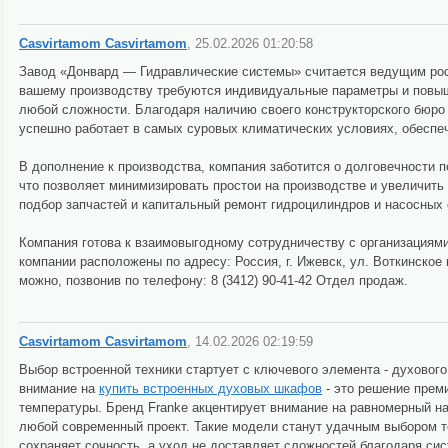
Casvirtamom Casvirtamom
, 25.02.2026 01:20:58
Завод «Донвард — Гидравлические системы» считается ведущим рос
вашему производству требуются индивидуальные параметры и повы
любой сложности. Благодаря наличию своего конструкторского бюро
успешно работает в самых суровых климатических условиях, обеспе
В дополнение к производства, компания заботится о долговечности
что позволяет минимизировать простои на производстве и увеличить
подбор запчастей и капитальный ремонт гидроцилиндров и насосных с
Компания готова к взаимовыгодному сотрудничеству с организациями
компании расположены по адресу: Россия, г. Ижевск, ул. Воткинское
можно, позвонив по телефону: 8 (3412) 90-41-42 Отдел продаж.
Casvirtamom Casvirtamom
, 14.02.2026 02:19:59
Выбор встроенной техники стартует с ключевого элемента - духового
внимание на
купить встроенных духовых шкафов
- это решение прем
температуры. Бренд Franke акцентирует внимание на равномерный на
любой современный проект. Такие модели станут удачным выбором те
сохраняет сочность, а уход не доставляет сложностей благодаря сис