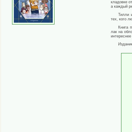
кладовке о
а каждый р
Тилли 
тех, кого л
Книга 
лак на обл
интереснее
Издани