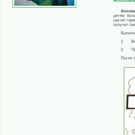
Апплика
Апплик
детям боль
научит гар
получат св
Выполн
1. Выр
2. При
После т