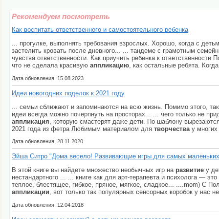
Рекомендуем посмотреть
Как воспитать ответственного и самостоятельного ребенка
... прогулке, выполнять требования взрослых. Хорошо, когда с дет
застелить кровать после дневного... ... тандеме с грамотным семе
чувства ответственности. Как приучить ребенка к ответственности П
что не сделала красивую
аппликацию
, как остальные ребята. Когд
Дата обновления: 15.08.2023
Идеи новогодних поделок к 2021 году
... семьи сближают и запоминаются на всю жизнь. Помимо этого, та
идеи всегда можно почерпнуть на просторах... ... чего только не п
аппликация
, которую смастерят даже дети. По шаблону вырезаются 
2021 года из фетра Любимым материалом для
творчества
у многих 
Дата обновления: 28.11.2020
Эйша Ситро "Дома весело! Развивающие игры для самых маленьких
В этой книге вы найдете множество необычных игр на
развитие
у де
нестандартного ... ... книге как для арт-терапевта и психолога — э
теплое, блестящее, гибкое, пряное, мягкое, сладкое... ....mom) С П
аппликации
, вот только так популярных сенсорных коробок у нас не
Дата обновления: 12.04.2018