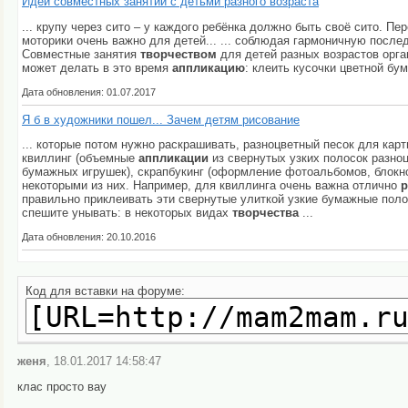
Идеи совместных занятий с детьми разного возраста
... крупу через сито – у каждого ребёнка должно быть своё сито. Пе
моторики очень важно для детей... ... соблюдая гармоничную после
Совместные занятия
творчеством
для детей разных возрастов орган
может делать в это время
аппликацию
: клеить кусочки цветной бум
Дата обновления: 01.07.2017
Я б в художники пошел... Зачем детям рисование
... которые потом нужно раскрашивать, разноцветный песок для кар
квиллинг (объемные
аппликации
из свернутых узких полосок разноц
бумажных игрушек), скрапбукинг (оформление фотоальбомов, блокно
некоторыми из них. Например, для квиллинга очень важна отлично
р
правильно приклеивать эти свернутые улиткой узкие бумажные поло
спешите унывать: в некоторых видах
творчества
...
Дата обновления: 20.10.2016
Код для вставки на форуме:
женя
, 18.01.2017 14:58:47
клас просто вау