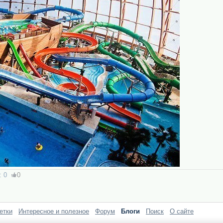
:
0
0
етки
Интересное и полезное
Форум
Блоги
Поиск
О сайте