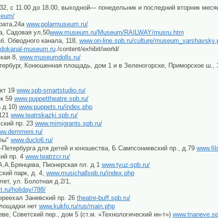
 32, с 11.00 до 18.00, выходной— понедельник и последний вторник меся
seum/
арата,24а
www.polarmuseum.ru/
а, Садовая ул,50
www.museum.ru/Museum/RAILWAY/musru.htm
б. Обводного канала, 118,
www.on-line.spb.ru/culture/museum_varshavsky.
dokanal-museum.ru
./content/exhibit/world/
ская 8,
www.museumdolls.ru/
етербург, Конюшенная площадь, дом 1 и в Зеленогорске, Приморское ш.,
ект 19
www.spb-smartstudio.ru/
ек 59
www.puppettheatre.spb.ru/
 д.10)
www.puppets.ru/index.php
 121
www.teatrskazki.spb.ru/
ский пр. 23
www.mimigrants.spb.ru/
w.demmeni.ru/
клы"
www.duclo6.ru/
-Петербурга для детей и юношества, Б.Сампсониевский пр., д.79
www.fil
кий пр. 4
www.teatrzcr.ru/
.А.Брянцева, Пионерская пл. д.1
www.tyuz-spb.ru/
кий парк, д. 4,
www.musichallspb.ru/index.php
ет, ул. Болотная д.2/1,
.ru/holiday/788/
ереехал Заневский пр. 26
theatre-buff.spb.ru/
площадки нет
www.kukfo.ru/rus/main.php
ве, Советский пер., дом 5 (ст.м. «Технологический ин-т»)
www.tnaneve.sp