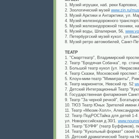
1. Музей игрушки, наб. реки Карповки,
2. Зоологический музей
www.zin.ru/mu
3. Музей Арктики и Антарктики, ул. М
4. Музей железнодорожного транспорт
5. Музей железнодорожной техники, на
6. Музей воды, Шпалерная, 56,
www.vo
7. Петербургский музей кукол, ул.Кам
8. Музей ретро автомобилей, Санкт-П
ТЕАТР
1. "Смарттеатр", Владимирский просп
2. Театр "Бродячая Собачка", пр. стач
3. Большой театр кукол (ул. Некрасова
4. Театр Сказки, Московский проспект
5. Клоун-мим-театр "Мимигранты", Риж
6. Театр марионеток, Невский пр. 52
ww
7. Детский Интеграционный Театр "Ку
8. Государственная филармония Санкт
9. Театр "За черной речкой", Богатырс
10. ТЮЗ Театр Юных Зрителей имени А
11. Театр «Мюзик-Холл», Александровс
12. Театр ПодРОСТайка для детей 1-4 л
ул. Новороссийская д.30/1.
www.nourost
13. Театр "БУФФ" (театр Буффиков), п
14. Театр "Кукольный формат" своей 
15. Детский драматический Театр на Не