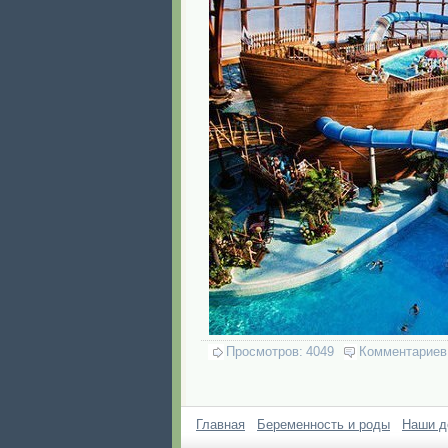
Просмотров:
4049
Комментариев
Главная
Беременность и роды
Наши д