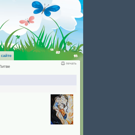
 сайте
печать
Литве