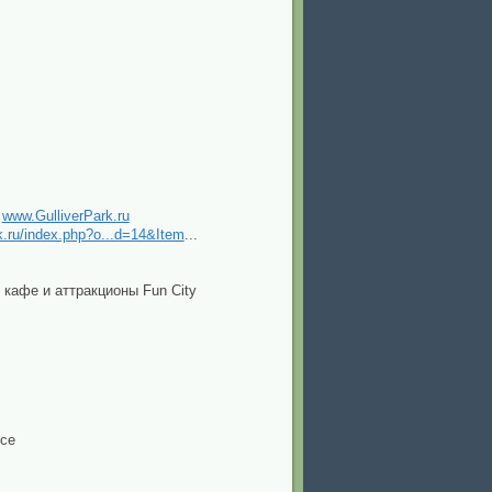
»
www.GulliverPark.ru
.ru/index.php?o...d=14&Item
...
 кафе и аттракционы Fun City
ссе