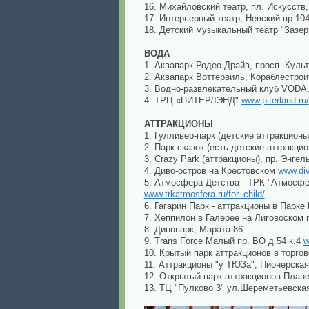
16. Михайловский театр, пл. Искусств,
17. Интерьерный театр, Невский пр.10
18. Детский музыкальный театр "Зазер
ВОДА
1. Аквапарк Родео Драйв, просп. Куль
2. Аквапарк Воттервиль, Кораблестрои
3. Водно-развлекательный клуб VODA,
4. ТРЦ «ПИТЕРЛЭНД"
www.piterland.ru/
АТТРАКЦИОНЫ
1. Гулливер-парк (детские аттракцион
2. Парк сказок (есть детские аттракци
3. Crazy Park (аттракционы), пр. Энгел
4. Диво-остров на Крестовском
www.div
5. Атмосфера Детства - ТРК "Атмосфер
www.trkatmosfera.ru/for_child/
6. Гагарин Парк - аттракционы в Парке
7. Хеппилон в Галерее на Лиговоском 
8. Динопарк, Марата 86
9. Trans Force Малый пр. ВО д.54 к.4
w
10. Крытый парк аттракционов в торго
11. Аттракционы "у ТЮЗа", Пионерская 
12. Открытый парк аттракционов План
13. ТЦ "Пулково 3" ул.Шереметьевска