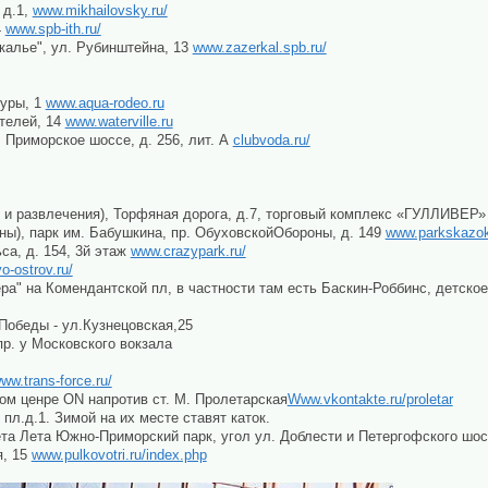
 д.1,
www.mikhailovsky.ru/
4
www.spb-ith.ru/
калье", ул. Рубинштейна, 13
www.zazerkal.spb.ru/
туры, 1
www.aqua-rodeo.ru
телей, 14
www.waterville.ru
 Приморское шоссе, д. 256, лит. А
clubvoda.ru/
ы и развлечения), Торфяная дорога, д.7, торговый комплекс «ГУЛЛИВЕР
оны), парк им. Бабушкина, пр. ОбуховскойОбороны, д. 149
www.parkskazok
ьса, д. 154, 3й этаж
www.crazypark.ru/
o-ostrov.ru/
а" на Комендантской пл, в частности там есть Баскин-Роббинс, детское
 Победы - ул.Кузнецовская,25
пр. у Московского вокзала
ww.trans-force.ru/
вом ценре ON напротив ст. М. Пролетарская
Www.vkontakte.ru/proletar
пл.д.1. Зимой на их месте ставят каток.
ета Лета Южно-Приморский парк, угол ул. Доблести и Петергофского шо
я, 15
www.pulkovotri.ru/index.php