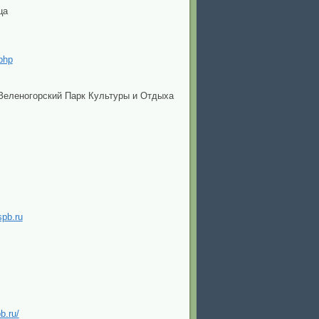
ца
php
 Зеленогорский Парк Культуры и Отдыха
spb.ru
b.ru/