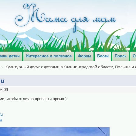
аши детки
Интересное и полезное
Форум
Блоги
Поиск
О
Культурный досуг с детками в Калининградской области, Польше и 
ми
56:09
ми, чтобы отлично провести время.)
ru
u/