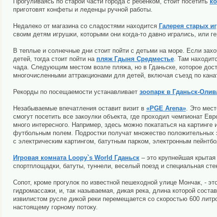
Прогуливаясь по старой части города с ребенком, стоит посетить
ко
приготовят конфеты и леденцы ручной работы.
Недалеко от магазина со сладостями находится
Галерея старых и
своим детям игрушки, которыми они когда-то давно игрались, или ге
В теплые и солнечные дни стоит пойти с детьми на море. Если за
детей, тогда стоит пойти на
пляж Гдыня Средместье
. Там находит
чада. Следующим местом возле пляжа, но в Гданьске, которое дос
многочисленными аттракционами для детей, включая съезд по кана
Рекорды по посещаемости устанавливает
зоопарк в Гданьск-Олив
Незабываемые впечатления оставит визит в
«PGE Arena»
. Это мес
смогут посетить все закоулки объекта, где проходил чемпионат Евр
много интересного. Например, здесь можно покататься на картинге и
футбольным полем. Подростки получат множество положительных
с электрическим картингом, батутным парком, электронным пейнтбол
Игровая комната Loopy`s World Гданьск
– это крупнейшая крытая 
спортплощадки, батуты, туннели, веселый поезд и специальная сте
Сопот, кроме прогулок по известной пешеходной улице Мончак, - э
гидромассажи, и, так называемая, дикая река, длина которой соста
извилистом русле дикой реки перемещается со скоростью 600 литров
настоящему горному потоку.