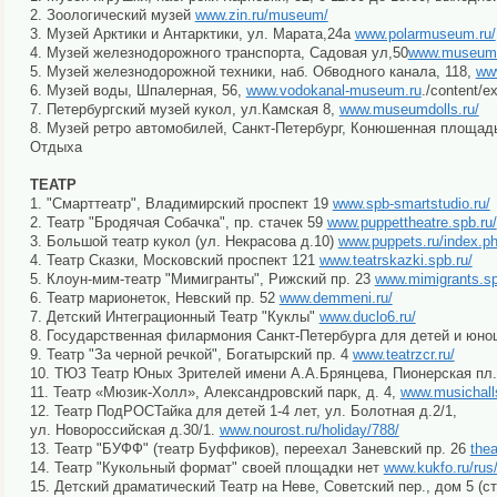
2. Зоологический музей
www.zin.ru/museum/
3. Музей Арктики и Антарктики, ул. Марата,24а
www.polarmuseum.ru/
4. Музей железнодорожного транспорта, Садовая ул,50
www.museum.
5. Музей железнодорожной техники, наб. Обводного канала, 118,
www
6. Музей воды, Шпалерная, 56,
www.vodokanal-museum.ru
./content/ex
7. Петербургский музей кукол, ул.Камская 8,
www.museumdolls.ru/
8. Музей ретро автомобилей, Санкт-Петербург, Конюшенная площадь
Отдыха
ТЕАТР
1. "Смарттеатр", Владимирский проспект 19
www.spb-smartstudio.ru/
2. Театр "Бродячая Собачка", пр. стачек 59
www.puppettheatre.spb.ru/
3. Большой театр кукол (ул. Некрасова д.10)
www.puppets.ru/index.p
4. Театр Сказки, Московский проспект 121
www.teatrskazki.spb.ru/
5. Клоун-мим-театр "Мимигранты", Рижский пр. 23
www.mimigrants.sp
6. Театр марионеток, Невский пр. 52
www.demmeni.ru/
7. Детский Интеграционный Театр "Куклы"
www.duclo6.ru/
8. Государственная филармония Санкт-Петербурга для детей и юно
9. Театр "За черной речкой", Богатырский пр. 4
www.teatrzcr.ru/
10. ТЮЗ Театр Юных Зрителей имени А.А.Брянцева, Пионерская пл.
11. Театр «Мюзик-Холл», Александровский парк, д. 4,
www.musichall
12. Театр ПодРОСТайка для детей 1-4 лет, ул. Болотная д.2/1,
ул. Новороссийская д.30/1.
www.nourost.ru/holiday/788/
13. Театр "БУФФ" (театр Буффиков), переехал Заневский пр. 26
thea
14. Театр "Кукольный формат" своей площадки нет
www.kukfo.ru/rus
15. Детский драматический Театр на Неве, Советский пер., дом 5 (с