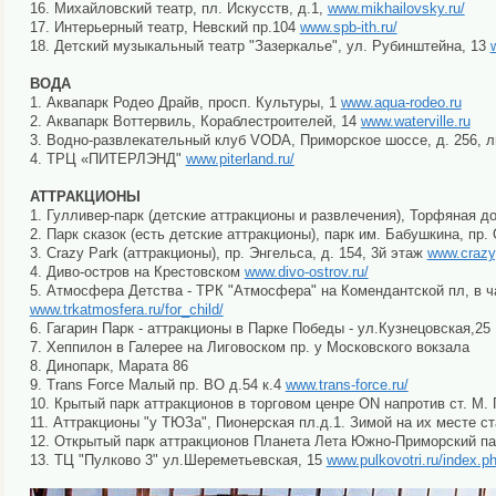
16. Михайловский театр, пл. Искусств, д.1,
www.mikhailovsky.ru/
17. Интерьерный театр, Невский пр.104
www.spb-ith.ru/
18. Детский музыкальный театр "Зазеркалье", ул. Рубинштейна, 13
ВОДА
1. Аквапарк Родео Драйв, просп. Культуры, 1
www.aqua-rodeo.ru
2. Аквапарк Воттервиль, Кораблестроителей, 14
www.waterville.ru
3. Водно-развлекательный клуб VODA, Приморское шоссе, д. 256, л
4. ТРЦ «ПИТЕРЛЭНД"
www.piterland.ru/
АТТРАКЦИОНЫ
1. Гулливер-парк (детские аттракционы и развлечения), Торфяная 
2. Парк сказок (есть детские аттракционы), парк им. Бабушкина, пр
3. Crazy Park (аттракционы), пр. Энгельса, д. 154, 3й этаж
www.crazy
4. Диво-остров на Крестовском
www.divo-ostrov.ru/
5. Атмосфера Детства - ТРК "Атмосфера" на Комендантской пл, в ча
www.trkatmosfera.ru/for_child/
6. Гагарин Парк - аттракционы в Парке Победы - ул.Кузнецовская,25
7. Хеппилон в Галерее на Лиговоском пр. у Московского вокзала
8. Динопарк, Марата 86
9. Trans Force Малый пр. ВО д.54 к.4
www.trans-force.ru/
10. Крытый парк аттракционов в торговом ценре ON напротив ст. М.
11. Аттракционы "у ТЮЗа", Пионерская пл.д.1. Зимой на их месте ст
12. Открытый парк аттракционов Планета Лета Южно-Приморский пар
13. ТЦ "Пулково 3" ул.Шереметьевская, 15
www.pulkovotri.ru/index.p