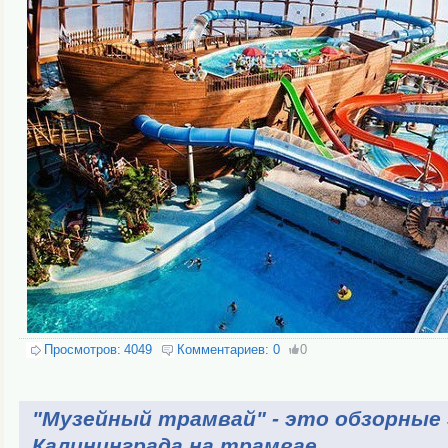
Просмотров:
4049
Комментариев:
0
0
"Музейный трамвай" - это обзорные 
Калининграда на трамвае.