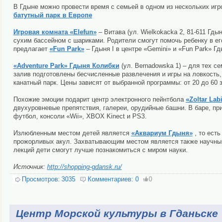
В Гдыне можно провести время с семьей в одном из нескольких игр
батутный парк в Европе
Игровая комната «Elefun»
– Витава (ул. Wielkokacka 2, 81-611 Гды
сухим бассейном с шариками. Родители смогут помочь ребенку в ег
предлагает
«Fun Park»
– Гдыня I в центре «Gemini» и «Fun Park» Гды
«Adventure Park» Гдыня Колибки
(ул. Bernadowska 1) – для тех с
залив подготовлены бесчисленные развлечения и игры на ловкость, 
канатный парк. Цены зависят от выбранной программы: от 20 до 60 з
Похожие эмоции подарит центр электронного пейнтбола
«Zoltar Lab
двухуровневые препятствия, галереи, орудийные башни. В баре, п
футбол, консоли «Wii», XBOX Kinect и PS3.
Излюбленным местом детей является
«Аквариум Гдыня»
, то ест
прожорливых акул. Захватывающим местом является также научны
лекций дети смогут лучше познакомиться с миром науки.
Источник:
http://shopping-gdansk.ru/
Просмотров:
3035
Комментариев:
0
0
Центр Морской культуры в Гданьске