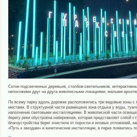
Сотни подсвеченных деревьев, столбов-светильников, интерактивны
непохожими друг на друга живописными локациями, малыми архит
По всему парку вдоль дорожек расположились три видовые зоны 
местами. В структурной части размещена зона отдыха у воды, туа
наполнение световыми инсталляциями. В живописной части освещени
берегу реки обустроена набережная, которая представляет собой с
благоустройства берег очистили от поросли и иловых отложений, з
«Путь к звездам» и кинетические инсталляции, в парке появились