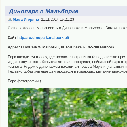
Динопарк в Мальборке
Мама Игоряна
11.11.2014 15:21:23
И еще хотелось бы написать о Динопарке в Мальборке. Зимой парк з
Сайт
http://ru.dinopark.malbork.pl/
Адрес: DinoPark w Malborku, ul.Toruńska 61 82-200 Malbork
Парк находится в лесу, где проложена тропинка (а ведь всегда прия
издают звуки, есть большая детская площадка, небольшой парк атт
комната. Рядом с динопарком находится трасса Маугли (канатный п
Недавно добавили еще двигающихся и издающих рычание драконов
Пара фотографий:)