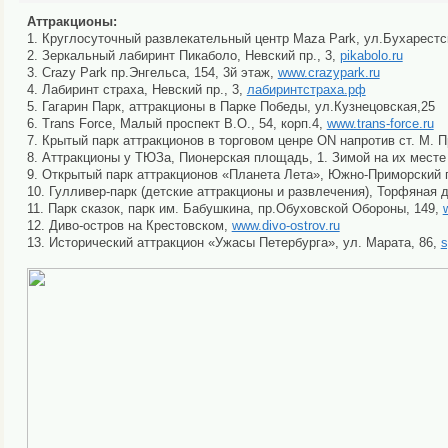
Аттракционы:
1. Круглосуточный развлекательный центр Maza Park, ул.Бухарестс
2. Зеркальный лабиринт Пикаболо, Невский пр., 3,
pikabolo.ru
3. Crazy Park пр.Энгельса, 154, 3й этаж,
www.crazypark.ru
4. Лабиринт страха, Невский пр., 3,
лабиринтстраха.рф
5. Гагарин Парк, аттракционы в Парке Победы, ул.Кузнецовская,25
6. Trans Force, Малый проспект В.О., 54, корп.4,
www.trans-force.ru
7. Крытый парк аттракционов в торговом ценре ON напротив ст. М. 
8. Аттракционы у ТЮЗа, Пионерская площадь, 1. Зимой на их месте 
9. Открытый парк аттракционов «Планета Лета», Южно-Приморский п
10. Гулливер-парк (детские аттракционы и развлечения), Торфяная
11. Парк сказок, парк им. Бабушкина, пр.Обуховской Обороны, 149,
12. Диво-остров на Крестовском,
www.divo-ostrov.ru
13. Исторический аттракцион «Ужасы Петербурга», ул. Марата, 86,
s