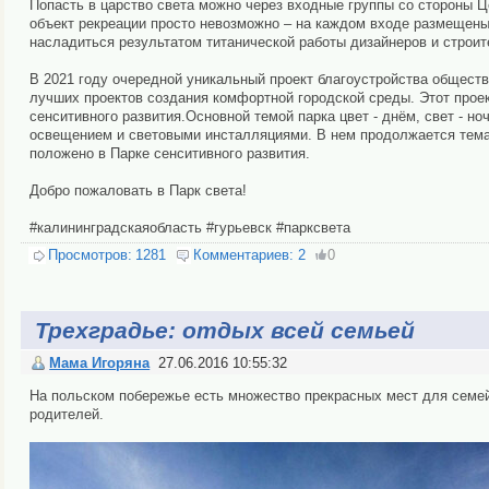
Попасть в царство света можно через входные группы со стороны Ц
объект рекреации просто невозможно – на каждом входе размещены
насладиться результатом титанической работы дизайнеров и строит
В 2021 году очередной уникальный проект благоустройства обществе
лучших проектов создания комфортной городской среды. Этот прое
сенситивного развития.Основной темой парка цвет - днём, свет - н
освещением и световыми инсталляциями. В нем продолжается тема 
положено в Парке сенситивного развития.
Добро пожаловать в Парк света!
#калининградскаяобласть #гурьевск #парксвета
Просмотров:
1281
Комментариев:
2
0
Трехградье: отдых всей семьей
Мама Игоряна
27.06.2016 10:55:32
На польском побережье есть множество прекрасных мест для семейн
родителей.