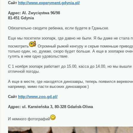
Сайт
http://www.experyment.gdynia.pl/
Адрес: Al. Zwycięstwa 96/98
81-451 Gdynia
Обязательно сводите ребенка, если будете в Гданьске.
Еще мы посетили зоопарк, где давно не были. Я бы даже не стала пи
посмотреть
Огромный рыжий кенгуру и серые поменьше приводят
только один, но, думаю, скоро будет больше. А еще в зоопарке оче
гулять в нем одно удовольствие.
С 1 ноября зоопарк работает до 15.00, касса до 14.00, но мы вышли
отличной погоды.
А еще в месте, где находятся динозавры, теперь появился веревочн
например, мимо пасти высоких динозавров:)
Сайт
http://www.zoo.gd.pl/
Адрес: ul. Karwieńska 3, 80-328 Gdańsk-Oliwa
И немного фотографий