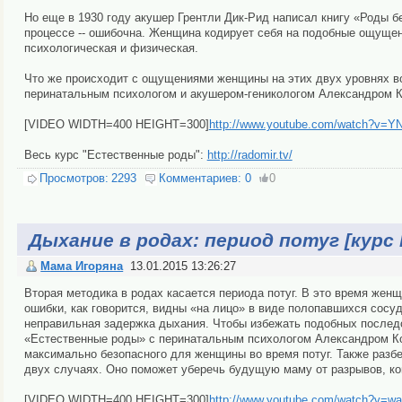
Но еще в 1930 году акушер Грентли Дик-Рид написал книгу «Роды бе
процессе -- ошибочна. Женщина кодирует себя на подобные ощущени
психологическая и физическая.
Что же происходит с ощущениями женщины на этих двух уровнях во 
перинатальным психологом и акушером-геникологом Александром К
[VIDEO WIDTH=400 HEIGHT=300]
http://www.youtube.com/watch?v=
Весь курс "Естественные роды":
http://radomir.tv/
Просмотров:
2293
Комментариев:
0
0
Дыхание в родах: период потуг [ку
Мама Игоряна
13.01.2015 13:26:27
Вторая методика в родах касается периода потуг. В это время жен
ошибки, как говорится, видны «на лицо» в виде полопавшихся сосуд
неправильная задержка дыхания. Чтобы избежать подобных последст
«Естественные роды» с перинатальным психологом Александром Ко
максимально безопасного для женщины во время потуг. Также разбе
двух случаях. Оно поможет уберечь будущую маму от разрывов, ког
[VIDEO WIDTH=400 HEIGHT=300]
http://www.youtube.com/watch?v=w