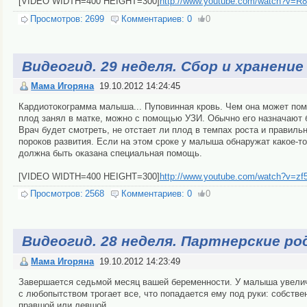
[VIDEO WIDTH=400 HEIGHT=300]
http://www.youtube.com/watch?v=R
Просмотров:
2699
Комментариев:
0
0
Видеогид. 29 неделя. Сбор и хранени
Мама Игоряна
19.10.2012 14:24:45
Кардиотокограмма малыша... Пуповинная кровь. Чем она может пом
плод занял в матке, можно с помощью УЗИ. Обычно его назначают 
Врач будет смотреть, не отстает ли плод в темпах роста и правиль
пороков развития. Если на этом сроке у малыша обнаружат какое-т
должна быть оказана специальная помощь.
[VIDEO WIDTH=400 HEIGHT=300]
http://www.youtube.com/watch?v=zf
Просмотров:
2568
Комментариев:
0
0
Видеогид. 28 неделя. Партнерские ро
Мама Игоряна
19.10.2012 14:23:49
Завершается седьмой месяц вашей беременности. У малыша увелич
с любопытством трогает все, что попадается ему под руки: собстве
правшой или левшой.