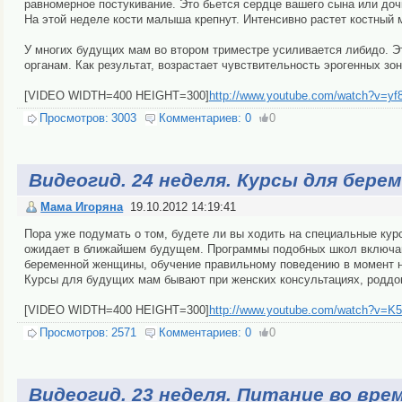
равномерное постукивание. Это бьется сердце вашего сына или доч
На этой неделе кости малыша крепнут. Интенсивно растет костный 
У многих будущих мам во втором триместре усиливается либидо. Э
органам. Как результат, возрастает чувствительность эрогенных зо
[VIDEO WIDTH=400 HEIGHT=300]
http://www.youtube.com/watch?v=yf
Просмотров:
3003
Комментариев:
0
0
Видеогид. 24 неделя. Курсы для бере
Мама Игоряна
19.10.2012 14:19:41
Пора уже подумать о том, будете ли вы ходить на специальные кур
ожидает в ближайшем будущем. Программы подобных школ включаю
беременной женщины, обучение правильному поведению в момент н
Курсы для будущих мам бывают при женских консультациях, роддо
[VIDEO WIDTH=400 HEIGHT=300]
http://www.youtube.com/watch?v=K
Просмотров:
2571
Комментариев:
0
0
Видеогид. 23 неделя. Питание во вр