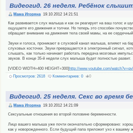
Видеогид. 26 неделя. Ребёнок слышит
Мама Игоряна
19.10.2012 14:21:51
Как развивается слух малыша и как он реагирует на ваш голос и шу
ощущаете его движения и толчки. Но теперь это способен почувств
обращает внимание на движения тела своей мамы, на ее сердечный р
Звуки и голоса, проникают в слуховой канал малыша, влияют на ба
слуховых косточки. Звуки превращаются в электронный сигнал, кот
слышать, как только начинает работать передача мозговых импульс
звуков. В конце 35-й недели слух малыша будет полностью развит.
[VIDEO WIDTH=400 HEIGHT=300]
http://www.youtube.com/watch?v=qv
Просмотров:
2618
Комментариев:
0
0
Видеогид. 25 неделя. Cекс во время 
Мама Игоряна
19.10.2012 14:21:09
Сексуальные отношения во второй половине беременности.
Лицо вашего малыша уже почти окончательно сформировано: хорошо
как у новорожденного. Если будущий папа приложит ухо к вашему ж