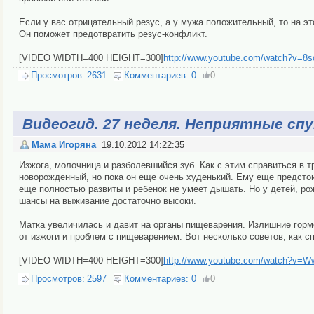
Если у вас отрицательный резус, а у мужа положительный, то на э
Он поможет предотвратить резус-конфликт.
[VIDEO WIDTH=400 HEIGHT=300]
http://www.youtube.com/watch?v=8
Просмотров:
2631
Комментариев:
0
0
Видеогид. 27 неделя. Неприятные с
Мама Игоряна
19.10.2012 14:22:35
Изжога, молочница и разболевшийся зуб. Как с этим справиться в 
новорожденный, но пока он еще очень худенький. Ему еще предстои
еще полностью развиты и ребенок не умеет дышать. Но у детей, ро
шансы на выживание достаточно высоки.
Матка увеличилась и давит на органы пищеварения. Излишние горм
от изжоги и проблем с пищеварением. Вот несколько советов, как сп
[VIDEO WIDTH=400 HEIGHT=300]
http://www.youtube.com/watch?v=W
Просмотров:
2597
Комментариев:
0
0