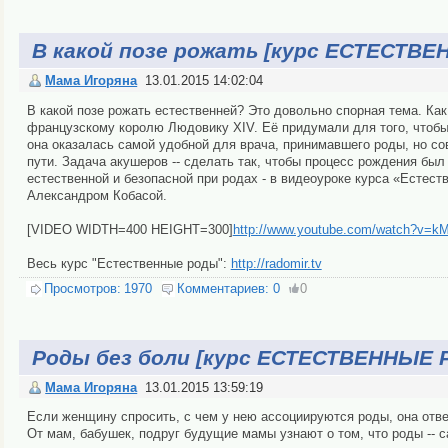
В какой позе рожать [курс ЕСТЕСТВ
Мама Игоряна
13.01.2015 14:02:04
В какой позе рожать естественней? Это довольно спорная тема. Как
французскому королю Людовику XIV. Её придумали для того, чтобы к
она оказалась самой удобной для врача, принимавшего роды, но с
пути. Задача акушеров -- сделать так, чтобы процесс рождения б
естественной и безопасной при родах - в видеоуроке курса «Естес
Александром Кобасой.
[VIDEO WIDTH=400 HEIGHT=300]
http://www.youtube.com/watch?v=k
Весь курс "Естественные роды":
http://radomir.tv
Просмотров:
1970
Комментариев:
0
0
Роды без боли [курс ЕСТЕСТВЕННЫЕ
Мама Игоряна
13.01.2015 13:59:19
Если женщину спросить, с чем у нею ассоциируются роды, она отве
От мам, бабушек, подруг будущие мамы узнают о том, что роды -- 