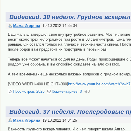
Видеогид. 38 неделя. Грудное вскарм
Мама Игоряна
19.10.2012 14:35:04
Ваш малыш завершил свое внутриутробное развитие. Мозг и легкие 
весит около трех килограммов при росте в 50 сантиметров. Кожа п
раньше. Он остался только на плечах и верхней части спины. Ногот
после родов вам предстоит их подстричь в первый раз.
Теперь все может начаться со дня на день. Роды, произошедшие с 
роддом уже собрана, и вы спокойно ожидаете начало схваток.
А тем временем - ещё несколько важных вопросов о грудном вскар
[VIDEO WIDTH=400 HEIGHT=300]
http://www.youtube.com/watch?v=
Просмотров:
2825
Комментариев:
0
0
Видеогид. 37 неделя. Послеродовые 
Мама Игоряна
19.10.2012 14:34:26
Важность грудного вскармливания. И о чем говорит шкала Апгар.