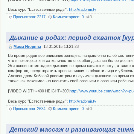
Весь курс "Естественные роды":
http://radomir.tv
Просмотров:
2217
Комментариев:
0
0
Дыхание в родах: период схваток [
Мама Игоряна
13.01.2015 13:21:28
Во время родов всё внимание женщины направленно на её состояние
что в некоторых книгах количество способов дыхания более десяти.
Эти основные методики дыхания во время схваток и потуг, а также
комфортно, предотвратить кровоизлияния в области лица и уберечь
Александром Кобасой рассмотрим и научимся дыханию во время схва
также как максимально насытить свой организм и организм ребено
[VIDEO WIDTH=400 HEIGHT=300]
http://www.youtube.com/watch?v=p
Весь курс "Естественные роды":
http://radomir.tv
Просмотров:
2634
Комментариев:
0
0
Детский массаж и развивающая гимнас