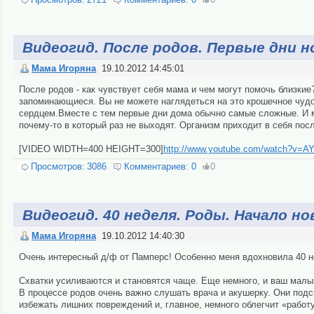
Видеогид. После родов. Первые дни н
Мама Игоряна
19.10.2012 14:45:01
После родов - как чувствует себя мама и чем могут помочь близки
запоминающиеся. Вы не можете наглядеться на это крошечное чудо 
сердцем.Вместе с тем первые дни дома обычно самые сложные. И м
почему-то в который раз не выходят. Организм приходит в себя пос
[VIDEO WIDTH=400 HEIGHT=300]
http://www.youtube.com/watch?v=
Просмотров:
3086
Комментариев:
0
0
Видеогид. 40 неделя. Роды. Начало но
Мама Игоряна
19.10.2012 14:40:30
Очень интересный д/ф от Памперс! Особенно меня вдохновила 40 н
Схватки усиливаются и становятся чаще. Еще немного, и ваш малыш
В процессе родов очень важно слушать врача и акушерку. Они подс
избежать лишних повреждений и, главное, немного облегчит «работу