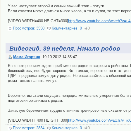
У вас наступает второй и самый важный этап - потуги.
Если схватки могут длиться много часов, а то и сутки, то этот пери
[VIDEO WIDTH=400 HEIGHT=300]
http://www.youtube.com/watch?v=
Просмотров:
3550
Комментариев:
0
0
Видеогид. 39 неделя. Начало родов
Мама Игоряна
19.10.2012 14:35:47
Вы с нетерпением ждете приближения родов и встречи с ребенком. 
беспокойтесь, все будет хорошо. Вот только, вероятно, не в тот д
ПДР - предполагаемую дату родов. Не расставайтесь с обменной ка
дома только на пять минут.
Вероятно, вы стали ощущать непродолжительные умеренные боли в н
подготовки организма к родам.
Зачастую беременным трудно отличить тренировочные схватки от реа
[VIDEO WIDTH=400 HEIGHT=300]
http://www.youtube.com/watch?v=i
Просмотров:
2834
Комментариев:
0
0