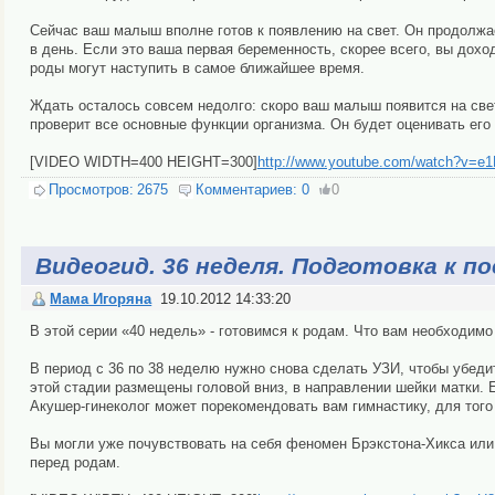
Сейчас ваш малыш вполне готов к появлению на свет. Он продолжае
в день. Если это ваша первая беременность, скорее всего, вы дохо
роды могут наступить в самое ближайшее время.
Ждать осталось совсем недолго: скоро ваш малыш появится на свет.
проверит все основные функции организма. Он будет оценивать его 
[VIDEO WIDTH=400 HEIGHT=300]
http://www.youtube.com/watch?v=
Просмотров:
2675
Комментариев:
0
0
Видеогид. 36 неделя. Подготовка к по
Мама Игоряна
19.10.2012 14:33:20
В этой серии «40 недель» - готовимся к родам. Что вам необходимо
В период с 36 по 38 неделю нужно снова сделать УЗИ, чтобы убеди
этой стадии размещены головой вниз, в направлении шейки матки. 
Акушер-гинеколог может порекомендовать вам гимнастику, для тог
Вы могли уже почувствовать на себя феномен Брэкстона-Хикса или,
перед родам.