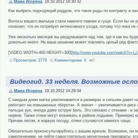
Мама Игоряна
19.10.2012 14:30:32
Как выбрать подходящий роддом, что такое роды по контракту и за
Волосы вашего малыша стали намного темнее и гуще. Если бы он р
означает, что он потребует интенсивного ухода, потому что пока н
Уже несколько месяцев вы раздумываете над тем, где и как вы буде
довольно много. На ваше решение может повлиять целый ряд факто
[VIDEO WIDTH=400 HEIGHT=300]
http://www.youtube.com/watch?v=
Просмотров:
2779
Комментариев:
0
0
Видеогид. 33 неделя. Возможные осл
Мама Игоряна
19.10.2012 14:29:34
С каждым днем матка увеличивается в размерах и сильнее давит на
работают на повышенных оборотах. А значит -- увеличивается риск
пальцах рук, иногда даже острую боль. Это связано с отеками - в 
нервов. Также отеки могут возникать в районе лодыжек. Примерно 
Причем летом, в жаркую погоду, отеки случаются намного чаще.
Обязательно проконсультируйтесь с вашим врачом. Возможно, он по
самолечением, не пейте самостоятельно мочегонные препараты: эт