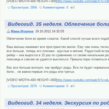
[VIDEO WIDTH=400 HEIGHT=300]
http://www.youtube.com/watch?v=U
Просмотров:
2956
Комментариев:
0
0
Видеогид. 35 неделя. Облегчение бол
Мама Игоряна
19.10.2012 14:32:03
Облегчение боли во время схваток. Какой способ лучше всего подо
Ваш малыш занимает все пространство матки. Ему там очень тесно
все больше, теперь его плечики - круглые и мягкие. Радостной вст
ребер -- она выросла в 15 раз по сравнению со своим начальным ра
поясница и совсем не удается выспаться. Пришла пора готовиться 
Вас все больше волнует, как пройдут роды. Все ли будет нормально
боли... не важно-первые это роды или третьи.
[VIDEO WIDTH=400 HEIGHT=300]
http://www.youtube.com/watch?v=
Просмотров:
2676
Комментариев:
0
0
Видеогид. 34 неделя. Экскурсия по 