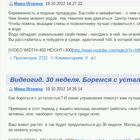
Мама Игоряна
19.10.2012 14:27:23
Беременность и водные процедуры. Бассейн и аквафитнес - о чем на
Чем ближе момент родов, тем тяжелее вам двигаться. Центр тяжест
Чтобы помочь мышцам спины и позвоночнику лучше справиться с эт
в воде.
Вода обладает уникальными свойствами - находясь в ней, вы освоб
Вы расслабитесь и побудете в среде, идентичной той, в которой н
[VIDEO WIDTH=400 HEIGHT=300]
http://www.youtube.com/watch?v=
Просмотров:
2722
Комментариев:
0
0
Видеогид. 30 неделя. Боремся с уст
Мама Игоряна
19.10.2012 14:26:14
Как бороться с усталостью? И какие упражнения помогут вам лучше
Примерно в этот период у вашего малыша начинают работать свои б
активны, или, наоборот, проснуться среди ночи.
Ваш живот растет, и так будет продолжаться до 36 недели. Матка д
не можете уснуть.