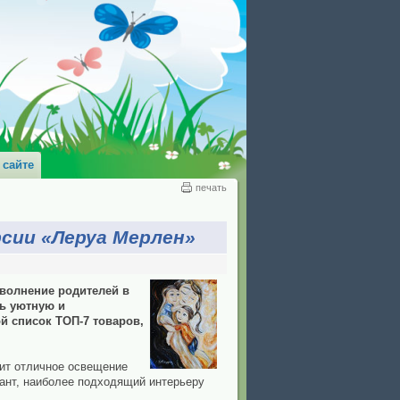
 сайте
печать
сии «Леруа Мерлен»
 волнение родителей в
ть уютную и
й список ТОП-7 товаров,
чит отличное освещение
иант, наиболее подходящий интерьеру