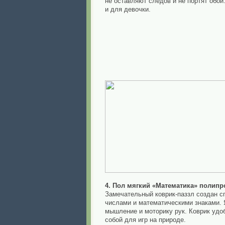
не оставляют следов и не портят обо
и для девочки.
4. Пол мягкий «Математика» полипро
Замечательный коврик-паззл создан с
числами и математическими знаками. 
мышление и моторику рук. Коврик удоб
собой для игр на природе.