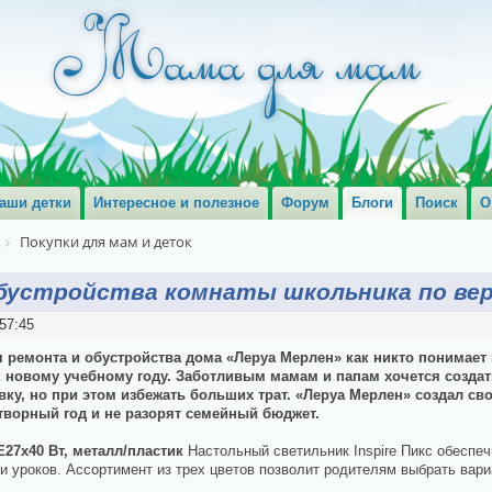
аши детки
Интересное и полезное
Форум
Блоги
Поиск
О
Покупки для мам и деток
обустройства комнаты школьника по вер
57:45
 ремонта и обустройства дома «Леруа Мерлен» как никто понимает
 новому учебному году. Заботливым мамам и папам хочется созда
ку, но при этом избежать больших трат. «Леруа Мерлен» создал сво
творный год и не разорят семейный бюджет.
E27х40 Вт, металл/пластик
Настольный светильник Inspire Пикс обеспе
и уроков. Ассортимент из трех цветов позволит родителям выбрать вар