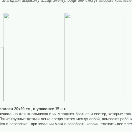
и. Благодаря широкому ассортименту, родители смогут выбрать красивые
пилен 20х20 см, в упаковке 15 шт.
пециально для школьников и их младших братьев и сестер, которые толь
Яркие крупные детали легко соединяются между собой, помогают ребёнк
ен в перевозке - при желании можно разобрать коврик, сложить все эле