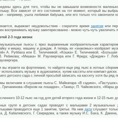
едены здесь для того, чтобы вы не завышали возможности маленьког
лышу. Все зависит от его состояния на тот момент, который вы выбр
ал - например, ушла любимая бабушка, или его только что закончили 
екается, выражает неудовольствие - сократите время
занятия
или пере
бен воспринимать музыку заинтересованно - можно чуть-чуть увеличить
тей 2-3 года жизни
музыкальные пьесы с ярко выраженным изобразительным характером.
айку и мишку, машину и дождик. А теперь их «знакомых» изобразит муз
бей» А. Руббаха или Е. Тиличеевой; «Кошка» Е. Тиличеевой, «Большая
В. Ребикова; «Мишка» М. Раухвергера или Г. Фрида; «Дождик» Г. Лоб
аухвергера.
и вы играете на фортепиано, то найдете еще ряд пьес в нотных сборник
т использовать музыку в аудиозаписи, купив кассеты или компакт-диск
о детского сада с личной просьбой записать на кассету хотя бы ряд п
а мы включаем в слушание пьесы С. Майкапара «В садике», «Пастушок»
. Гречанинова «Верхом на лошадке», «Танец»; П. Чайковского, «Марш д
ленного 10-12 пьес на год для детей второго года жизни и 12-15 пьес д
ьных групп в детских садах проводят с малышами 2 музыкальных
ышами проводится еще 1 занятие, третье. На нем
дети
слушают только
, Д. Кабалевского, Г. Свиридова, а также музыку И.С. Баха, К. Дакена, 