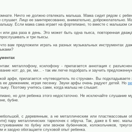
омнате. Ничто не должно отвлекать малыша. Мама сидит рядом с ребен
е слушает. Лицо ее заинтересованно, внимательно, доброжелательно. М
малышу. Если мама сама играет на фортепиано, то вместе с малышом си
 или два раза в день. Это может быть одна пьеса, повторенная дважд
 прослушивать и три пьесы.
 что вам предложили играть на разных музыкальных инструментах да
выками?
ументах
там: металлофону, ксилофону - прилагается аннотация с разъяснени
ание нот: до, ре, ми... - так им легче подобрать и заучить предложенну
кой арфе, прилагается «путеводитель по струнам». Вы подкладываете 
за ее движением, играя песенку. Звуки арфы очень радуют детей. Но
ре
зыку. Поэтому учитесь сами, когда малыш не слышит.
пиано, но для ребенка этого недостаточно. Не исключайте слушание м
не, бубне.
небольшой, с деревянным, а не металлическим или пластмассовым об
мите) пару металлических тарелочек с обруча. Так, даже в 6 мес. ма
тукиванием по бубну или звоном бубенчиков, колокольчиков, треуг
и и заодно обогащаете слуховой опыт ребенка.