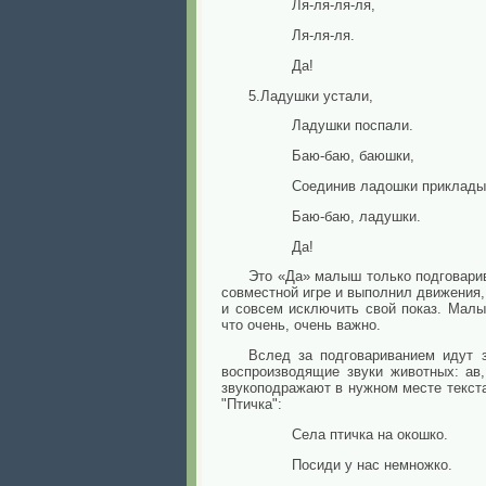
Ля-ля-ля-ля,
Ля-ля-ля.
Да!
5.Ладушки устали,
Ладушки поспали.
Баю-баю, баюшки,
Соединив ладошки приклады
Баю-баю, ладушки.
Да!
Это «Да» малыш только подговарив
совместной игре и выполнил движения, 
и совсем исключить свой
показ. Малы
что очень, очень важно.
Вслед за подговариванием идут з
воспроизводящие звуки животных: ав
звукоподражают в нужном месте текста
"Птичка":
Села птичка на окошко.
Посиди у нас немножко.