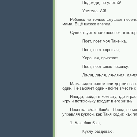
Подожди, не улетай!
Улетела. Ай!
Ребенок не только слушает песенку
мама. Ещё шажок вперед.
Существует много песенок, в котор
Поет, поет моя Танечка,
Поет, поет хорошая,
Хорошая, пригожая.
Поет, поет свою песенку:
Ля-ля, ля-ля, ля-ля-ля, ля-ля!
Мама сидит рядом или держит на 
один. Не захочет один - пойте вместе с
Иногда, войдя в комнату, где игра
игру и потихоньку входит в его жизнь.
Песенка «Баю-баю!». Перед пение
управляя куклой, как Таня ходит, как п
1. Баю-баю-баю,
Куклу раздеваю.