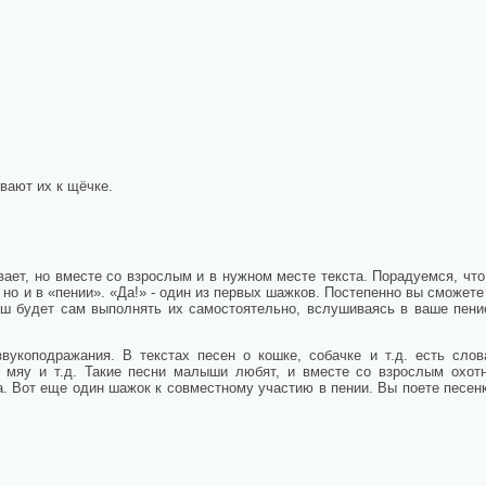
вают их к щёчке.
ает, но вместе со взрослым и в нужном месте текста. Порадуемся, чт
но и в «пении». «Да!» - один из первых шажков. Постепенно вы сможете
ш будет сам выполнять их самостоятельно, вслушиваясь в ваше пени
вукоподражания. В текстах песен о кошке, собачке и т.д. есть слов
, мяу и т.д. Такие песни малыши любят, и вместе со взрослым охот
. Вот еще один шажок к совместному участию в пении. Вы поете песен