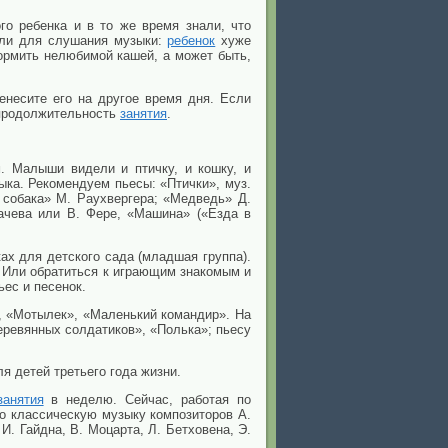
о ребенка и в то же время знали, что
али для слушания музыки:
ребенок
хуже
кормить нелюбимой кашей, а может быть,
несите его на другое время дня. Если
 продолжительность
занятия
.
 Малыши видели и птичку, и кошку, и
ыка. Рекомендуем пьесы: «Птички», муз.
 собака» М. Раухвергера; «Медведь» Д.
ачева или В. Фере, «Машина» («Езда в
ах для детского сада (младшая группа).
и. Или обратиться к играющим знакомым и
ьес и песенок.
, «Мотылек», «Маленький командир». На
еревянных солдатиков», «Полька»; пьесу
ля детей третьего года жизни.
занятия
в неделю. Сейчас, работая по
 классическую музыку композиторов А.
И. Гайдна, В. Моцарта, Л. Бетховена, Э.