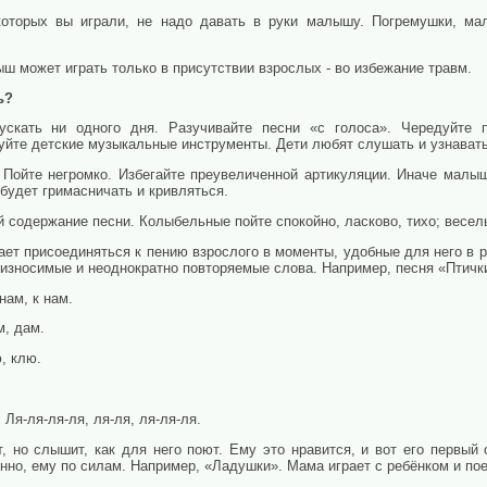
которых вы играли, не надо давать в руки малышу. Погремушки, ма
ш может играть только в присутствии взрослых - во избежание травм.
ь?
ускать ни одного дня. Разучивайте песни «с голоса». Чередуйте 
йте детские музыкальные инструменты. Дети любят слушать и узнавать
 Пойте негромко. Избегайте преувеличенной артикуляции. Иначе малыш
 будет гримасничать и кривляться.
 содержание песни. Колыбельные пойте спокойно, ласково, тихо; весел
ет присоединяться к пению взрослого в моменты, удобные для него в р
роизносимые и неоднократно повторяемые слова. Например, песня «Птичк
нам, к нам.
м, дам.
, клю.
 Ля-ля-ля-ля, ля-ля, ля-ля-ля.
 но слышит, как для него поют. Ему это нравится, и вот его первый о
венно, ему по силам. Например, «Ладушки». Мама играет с ребёнком и пое