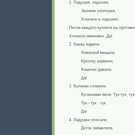
1. Ладушки, ладошки,
Звонкие хлопошки,
Хлопали в ладошки,
После каждого куплета вы протяжн
Хлопали немножко. Да!
2. Кашку варили,
Ложечкой мешали,
Куколку кормили,
Кошечке давали.
Да!
3. Кулачки сложили,
Кулачками били: Тук-тук, тук
Тук - тук - тук.
Да!
4. Ладушки плясали,
Деток забавляли,