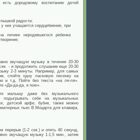
о есть дородовому воспитанию детей
спышкой радости;
 у них учащается сердцебиение, при
на личике неродившегося ребенка
творение;
ывно звучащую музыку в течение 20-30
 сек. - и продолжить слушание еще 20-30
зыку 2-3 минуты. Например, для самых
ом, спойте одну ласковую песенку на
ю и т.д. Пойте без текста «на ля-ля».
е «Да-да-да, я пою».
йте малышу даже без музыкального
 подыгрывать себе на музыкальных
е, детской арфе, бубне, также можно
ниатюрных пьес В.Моцарта для клавира,
 перерыв (1-2 сек.) и опять 40 секунд,
ывно звучащую музыку 1-1,5 мин., затем