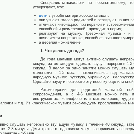
Специалисты-психологи по перинатальному, т
утверждают, что:
дети
в утробе матери хорошо слышат;
они узнают голоса родителей и реагируют на них в
отличают интонацию: при нервной и встревоженной
спокойной и размеренной - приходит в норму;
реагируют на музыку. Тревожная музыка - и 
появляется напряжение; спокойная вызывает умиро
а веселая - оживление.
1. Что делать до года?
До года малыши могут активно слушать непрер
секунд; затем следует сделать паузу - перерыв в 1-3
секунд. В целом за одно занятие можно слушать му
маленьких - 1-3 мес. - наклонившись над малыш
народную музыку: русскую, украинскую, белорусску
Сделайте паузу и повторите эту песенку еще или спойт
Рекомендации для родителей малышей: по
сопровождения, а с 4-5 месяцев можно петь и
инструментах: ксилофоне или металлофоне, дудочк
 палочки и т.д. Из классической музыки рекомендуем прослушивание ми
ни
тивно слушать непрерывно звучащую музыку в течение 40 секунд, затем
ится 2-3 минуты. Дети третьего года жизни могут воспринимать непрер
 занятие - 4-5 мин.