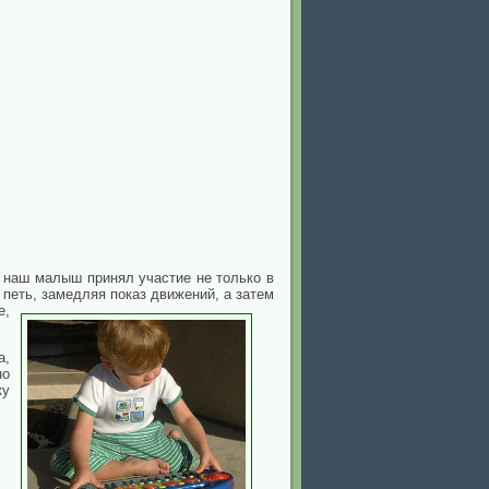
о наш малыш принял участие не только в
 петь, замедляя показ движений, а затем
е,
а,
но
ку