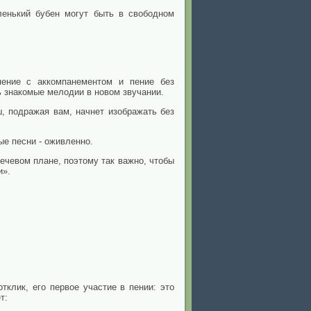
ленький бубен могут быть в свободном
пение с аккомпанементом и пение без
 знакомые мелодии в новом звучании.
, подражая вам, начнет изображать без
ые песни - оживленно.
ечевом плане, поэтому так важно, чтобы
и».
тклик, его первое участие в пении: это
т: