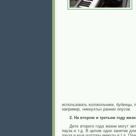
использовать колокольчики, бубенцы,
например, «менуэты» ранних опусов.
2. На втором и третьем году жиз
Дети второго года жизни могут ак
пауза и т.д. В целом одно занятие дл
пауза и еще полторы минуты и т.д. Одно