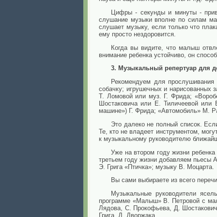
Цифры - секунды и минуты - прив
слушание музыки вполне по силам ма
слушает музыку, если только что плак
ему просто нездоровится.
Когда вы видите, что малыш отвл
внимание ребенка устойчиво, он спосо
3. Музыкальный репертуар для де
Рекомендуем для прослушивания 
собачку; игрушечных и нарисованных з
Т. Ломовой или муз. Г. Фрида; «Воро
Шостаковича или Е. Тиличеевой или 
машине») Г. Фрида; «Автомобиль» М. Р
Это далеко не полный список. Есл
Те, кто не владеет инструментом, могу
к музыкальному руководителю ближайшег
Уже на втором году жизни ребенк
третьем году жизни добавляем пьесы А
Э. Грига «Птичка»; музыку В. Моцарта.
Вы сами выбираете из всего перечис
Музыкальные руководители ясел
программе «Малыш» В. Петровой с мал
Лядова, С. Прокофьева, Д. Шостаковича
Грига, Д. Дворжака.