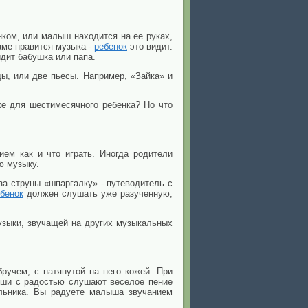
ком, или малыш находится на ее руках,
аме нравится музыка -
ребенок
это видит.
дит бабушка или папа.
ы, или две пьесы. Например, «Зайка» и
же для шестимесячного ребенка? Но что
ем как и что играть. Иногда родители
ю музыку.
за струны «шпаргалку» - путеводитель с
бенок
должен слушать уже разученную,
узыки, звучащей на других музыкальных
ручем, с натянутой на него кожей. При
лыши с радостью слушают веселое пение
ольника. Вы радуете малыша звучанием