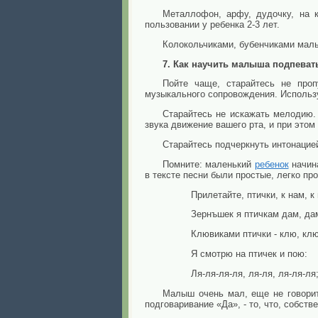
Металлофон, арфу, дудочку, на 
пользовании у ребенка 2-3 лет.
Колокольчиками, бубенчиками малы
7. Как научить малыша подпеват
Пойте чаще, старайтесь не проп
музыкального сопровождения. Использу
Старайтесь не искажать мелодию.
звука движение вашего рта, и при этом
Старайтесь подчеркнуть интонацией
Помните: маленький
ребенок
начина
в тексте песни были простые, легко п
Прилетайте, птички, к нам, к 
Зернъшек я птичкам дам, да
Клювиками птички - клю, клю
Я смотрю на птичек и пою:
Ля-ля-ля-ля, ля-ля, ля-ля-ля;
Малыш очень мал, еще не говорит,
подговаривание «Да», - то, что, собст