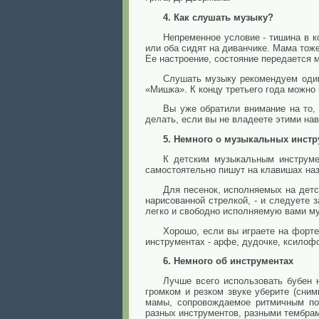
4. Как слушать музыку?
Непременное условие - тишина в к
или оба сидят на диванчике. Мама тож
Ее настроение, состояние передается 
Слушать музыку рекомендуем один
«Мишка». К концу третьего года можно
Вы уже обратили внимание на то,
делать, если вы не владеете этими на
5. Немного о музыкальных инстр
К детским музыкальным инструмен
самостоятельно пишут на клавишах назв
Для песенок, исполняемых на детс
нарисованной стрелкой, - и следуете 
легко и свободно исполняемую вами му
Хорошо, если вы играете на форте
инструментах - арфе, дудочке, ксилофо
6. Немного об инструментах
Лучше всего использовать бубен 
громком и резком звуке уберите (сни
мамы, сопровождаемое ритмичным пос
разных инструментов, разными тембрам