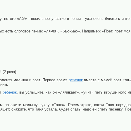
, но его «Ай!» - посильное участие в пении - уже очень близко к инт
ых есть слоговое пение: «ля-ля», «баю-баю». Например: «Поет, поет моя
 (2 раза).
коленях малыша и поет. Первое время
ребенок
вместе с мамой поет «ля-л
 ним.
ет
ребенок
, вы услышите, как он «лялякает», «учит» петь игрушечного ми
м покажите малышу куклу «Таню». Рассмотрите, какая Таня нарядная
ляшет; скажите, что Таня устала, будет спать, надо ей спеть песенку. По