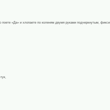
о поете «Да» и хлопаете по коленям двумя руками подчеркнутым, фикс
-тук,