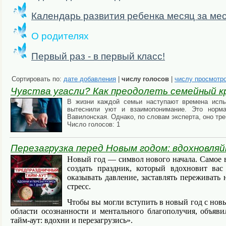
Календарь развития ребенка месяц за ме
О родителях
Первый раз - в первый класс!
Сортировать по:
дате добавления
|
числу голосов
|
числу просмотр
Чувства угасли? Как преодолеть семейный к
В жизни каждой семьи наступают времена испыт
вытеснили уют и взаимопонимание. Это нормал
Вавилонская. Однако, по словам эксперта, оно тр
Число голосов: 1
Перезагрузка перед Новым годом: вдохновля
Новый год — символ нового начала. Самое в
создать праздник, который вдохновит ва
оказывать давление, заставлять переживать
стресс.
Чтобы вы могли вступить в новый год с нов
области осознанности и ментального благополучия, объяв
тайм-аут: вдохни и перезагрузись».