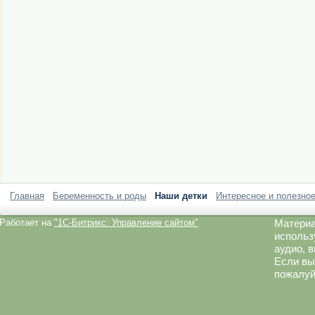
Главная
Беременность и роды
Наши детки
Интересное и полезно
Работает на
"1C-Битрикс: Управление сайтом"
Материа
использ
аудио, 
Если вы
пожалуй