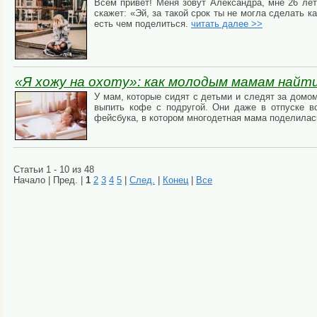
Всем привет! Меня зовут Александра, мне 26 лет
скажет: «Эй, за такой срок ты не могла сделать к
есть чем поделиться.
читать далее >>
«Я хожу на охоту»: как молодым мамам найти
У мам, которые сидят с детьми и следят за домом
выпить кофе с подругой. Они даже в отпуске в
фейсбука, в котором многодетная мама поделилас
Статьи 1 - 10 из 48
Начало | Пред. |
1
2
3
4
5
|
След.
|
Конец
|
Все